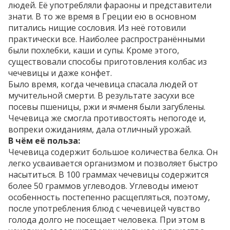
людей. Её употребляли фараоны и представители
знати. В то же время в Греции ею в основном
питались нищие сословия. Из неё готовили
практически все. Наиболее распространёнными
были похлебки, каши и супы. Кроме этого,
существовали способы приготовления колбас из
чечевицы и даже конфет.
Было время, когда чечевица спасала людей от
мучительной смерти. В результате засухи все
посевы пшеницы, ржи и ячменя были загублены.
Чечевица же смогла противостоять непогоде и,
вопреки ожиданиям, дала отличный урожай.
В чём её польза:
Чечевица содержит большое количества белка. Он
легко усваивается организмом и позволяет быстро
насытиться. В 100 граммах чечевицы содержится
более 50 граммов углеводов. Углеводы имеют
особенность постепенно расщепляться, поэтому,
после употребления блюд с чечевицей чувство
голода долго не посещает человека. При этом в