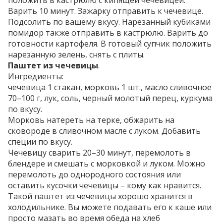
положить в кастрюлю с кипящей чечевицей.
Варить 10 минут. Зажарку отправить к чечевице.
Подсолить по вашему вкусу. Нарезанный кубиками
помидор также отправить в кастрюлю. Варить до
готовности картофеля. В готовый супчик положить
нарезанную зелень, снять с плиты.
Паштет из чечевицы
.
Ингредиенты:
чечевица 1 стакан, морковь 1 шт., масло сливочное
70–100 г, лук, соль, черный молотый перец, куркума
по вкусу.
Морковь натереть на терке, обжарить на
сковороде в сливочном масле с луком. Добавить
специи по вкусу.
Чечевицу сварить 20–30 минут, перемолоть в
блендере и смешать с морковкой и луком. Можно
перемолоть до однородного состояния или
оставить кусочки чечевицы – кому как нравится.
Такой паштет из чечевицы хорошо хранится в
холодильнике. Вы можете подавать его к каше или
просто мазать во время обеда на хлеб