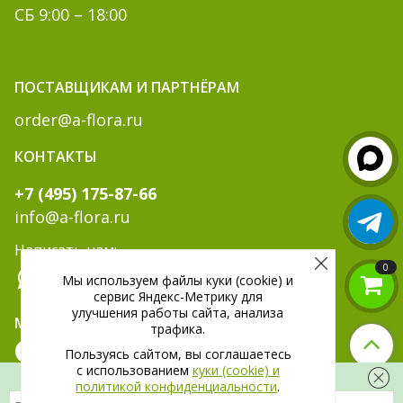
СБ 9:00 – 18:00
ПОСТАВЩИКАМ И ПАРТНЁРАМ
order@a-flora.ru
КОНТАКТЫ
+7 (495) 175-87-66
info@a-flora.ru
Написать нам:
0
Мы используем файлы куки (cookie) и
сервис Яндекс-Метрику для
улучшения работы сайта, анализа
МЫ В СОЦ. СЕТЯХ:
трафика.
Пользуясь сайтом, вы соглашаетесь
c использованием
куки (cookie) и
Скидка 300 рублей на первый заказ
политикой конфиденциальности
.