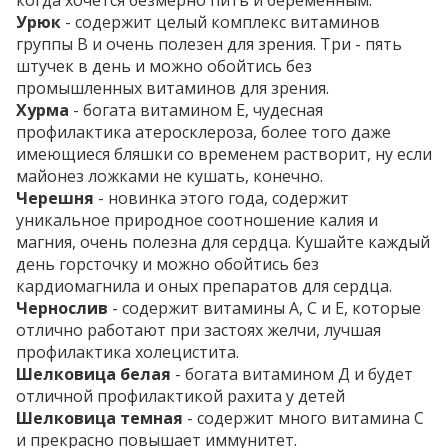
когда хочется безмерно пить и беременным.
Урюк
- содержит целый комплекс витаминов
группы В и очень полезен для зрения. Три - пять
штучек в день и можно обойтись без
промышленных витаминов для зрения.
Хурма
- богата витамином Е, чудесная
профилактика атеросклероза, более того даже
имеющиеся бляшки со временем растворит, ну если
майонез ложками не кушать, конечно.
Черешня
- новинка этого года, содержит
уникальное природное соотношение калия и
магния, очень полезна для сердца. Кушайте каждый
день горсточку и можно обойтись без
кардиомагнила и оных препаратов для сердца.
Чернослив
- содержит витамины А, С и Е, которые
отлично работают при застоях желчи, лучшая
профилактика холецистита.
Шелковица белая
- богата витамином Д и будет
отличной профилактикой рахита у детей
Шелковица темная
- содержит много витамина С
и прекрасно повышает иммунитет.