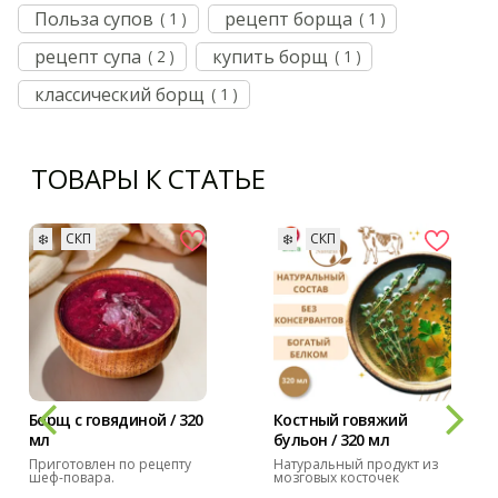
Польза супов
рецепт борща
( 1 )
( 1 )
рецепт супа
купить борщ
( 2 )
( 1 )
классический борщ
( 1 )
ТОВАРЫ К СТАТЬЕ
❄️
СКП
❄️
СКП
Борщ с говядиной / 320
Костный говяжий
мл
бульон / 320 мл
Приготовлен по рецепту
Натуральный продукт из
шеф-повара.
мозговых косточек