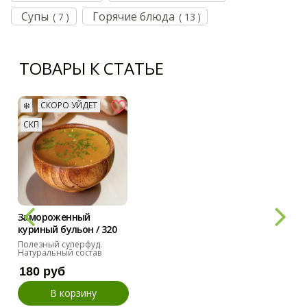
Супы
Горячие блюда
( 7 )
( 13 )
ТОВАРЫ К СТАТЬЕ
❄️
СКОРО УЙДЕТ
СКП
Замороженный
куриный бульон / 320
мл
Полезный суперфуд.
Натуральный состав
180 руб
В корзину