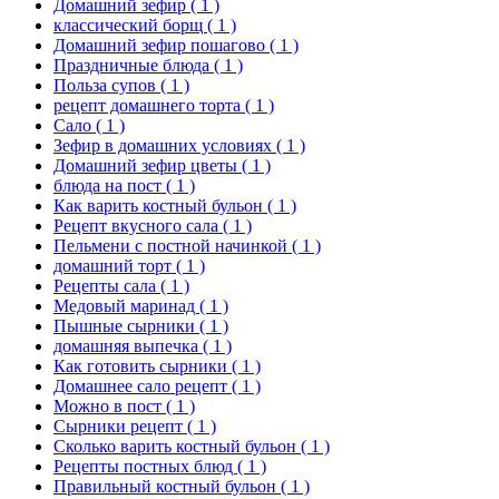
Домашний зефир
( 1 )
классический борщ
( 1 )
Домашний зефир пошагово
( 1 )
Праздничные блюда
( 1 )
Польза супов
( 1 )
рецепт домашнего торта
( 1 )
Сало
( 1 )
Зефир в домашних условиях
( 1 )
Домашний зефир цветы
( 1 )
блюда на пост
( 1 )
Как варить костный бульон
( 1 )
Рецепт вкусного сала
( 1 )
Пельмени с постной начинкой
( 1 )
домашний торт
( 1 )
Рецепты сала
( 1 )
Медовый маринад
( 1 )
Пышные сырники
( 1 )
домашняя выпечка
( 1 )
Как готовить сырники
( 1 )
Домашнее сало рецепт
( 1 )
Можно в пост
( 1 )
Сырники рецепт
( 1 )
Сколько варить костный бульон
( 1 )
Рецепты постных блюд
( 1 )
Правильный костный бульон
( 1 )