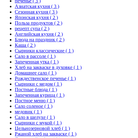
печенье
( 3 )
Азиатская кухня
( 3 )
Сезонная кухня
( 3 )
Японская кухня
( 2 )
Польза продуктов
( 2 )
рецепт супа
( 2 )
Английская кухня
( 2 )
Блюда на праздник
( 2 )
Каша
( 2 )
Сырники классические
( 1 )
Сало в рассоле
( 1 )
Запеченная утка
( 1 )
Хлеб на закваске в духовке
( 1 )
Домашнее сало
( 1 )
Рождественское печенье
( 1 )
Сырники с медом
( 1 )
Постные блюда
( 1 )
Запеченная курица
( 1 )
Постное меню
( 1 )
Сало соленое
( 1 )
медовик
( 1 )
Сало в шелухе
( 1 )
Сырники с мукой
( 1 )
Цельнозерновой хлеб
( 1 )
Ржаной хлеб на закваске
( 1 )