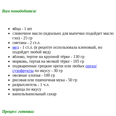
Вам понадобится:
яйца - 1 шт
сливочное масло (идеально для выпечки подойдет масло
гхи) - 25 гр
сметана - 2 ст.л.
мед
- 1 ст.л. (в рецепте использовала кленовый, но
подойдет любой мед)
яблоко, тертое на крупной тёрке - 130 гр
морковь, тертая на мелкой тёрке - 105 гр
поджаренные грецкие орехи или любых
орехи/
сухофрукты
по вкусу - 30 гр
овсяные хлопья - 100 гр
рисовая или пшеничная мука - 50 гр
разрыхлитель - 1 ч.л.
корица по вкусу
ваниль/ванильный сахар
Процесс готовки: