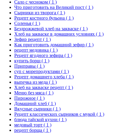
Сало с чесноком
( 1 )
Что приготовить на Великий пост
( 1 )
Сырники из творога
( 1 )
Рецепт костного бульона
( 1 )
Соленья
( 1 )
Бездрожжевой хлеб на закваске
( 1 )
Хлеб на закваске в домашних условиях
( 1 )
Зефир рецепт
( 1 )
Как приготовить домашний зефир
( 1 )
рецепт медовика
( 1 )
Рецепт ягодного зефира
( 1 )
купить борщ
( 1 )
Приправы
( 1 )
суп с морепродуктами
( 1 )
Рецепт домашнего хлеба
( 1 )
выпечка из меда
( 1 )
Хлеб на закваске рецепт
( 1 )
Меню без мяса
( 1 )
Пирожное
( 1 )
Домашний хлеб
( 1 )
Вкусные сырники
( 1 )
Рецепт классических сырников с мукой
( 1 )
блюда тайской кухни
( 1 )
медовый торт
( 1 )
рецепт борща
( 1 )