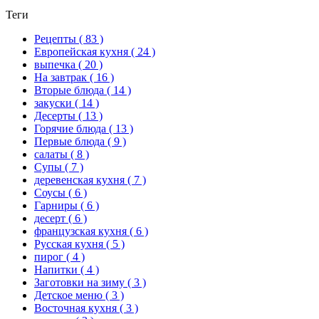
Теги
Рецепты
( 83 )
Европейская кухня
( 24 )
выпечка
( 20 )
На завтрак
( 16 )
Вторые блюда
( 14 )
закуски
( 14 )
Десерты
( 13 )
Горячие блюда
( 13 )
Первые блюда
( 9 )
салаты
( 8 )
Супы
( 7 )
деревенская кухня
( 7 )
Соусы
( 6 )
Гарниры
( 6 )
десерт
( 6 )
французская кухня
( 6 )
Русская кухня
( 5 )
пирог
( 4 )
Напитки
( 4 )
Заготовки на зиму
( 3 )
Детское меню
( 3 )
Восточная кухня
( 3 )