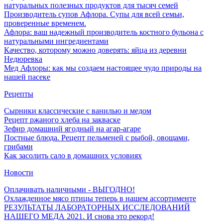
натуральных полезных продуктов для тысяч семей
Производитель супов Афлора. Супы для всей семьи,
проверенные временем.
Афлора: ваш надежный производитель костного бульона с
натуральными ингредиентами
Качество, которому можно доверять: яйца из деревни
Недюревка
Мед Афлоры: как мы создаем настоящее чудо природы на
нашей пасеке
Рецепты
Сырники классические с ванилью и медом
Рецепт ржаного хлеба на закваске
Зефир домашний ягодный на агар-агаре
Постные блюда. Рецепт пельменей с рыбой, овощами,
грибами
Как засолить сало в домашних условиях
Новости
Оплачивать наличными - ВЫГОДНО!
Охлажденное мясо птицы теперь в нашем ассортименте
РЕЗУЛЬТАТЫ ЛАБОРАТОРНЫХ ИССЛЕДОВАНИЙ
НАШЕГО МЕДА 2021. И снова это рекорд!