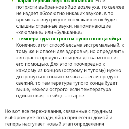
характерный звук «хлюпанья»
. Если
потрясти выбранное яйцо возле уха, то свежее
не издает абсолютно никаких звуков, в то
время как внутри уже «полежавшего» будет
слышны странные звуки, напоминающие
«хлюпанье» или «бульканье»;
температура острого и тупого конца яйца
.
Конечно, этот способ весьма экстремальный, к
тому же и опасен для здоровья, но определить
«возраст» продукта птицеводства можно и с
его помощью. Для этого поочередно к
каждому из концов (острому и тупому) нужно
дотронуться кончиком языка – если продукт
свежий, то температура тупого конца будет
выше, нежели острого; если температура
одинаковая, то яйцо – старое.
Но вот все переживания, связанные с трудным
выбором уже позади, яйца принесены домой и
теперь наступает новый этап определения